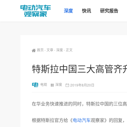
深度
快讯
研究报告
首页
-
文章
-
深度
-
正文
特斯拉中国三大高管齐
电观
深度
2019年8月20日
在华业务快速推进的同时，特斯拉中国的三位高
根据特斯拉官方给《
电动汽车
观察家》的回复，