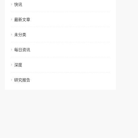
快讯
最新文章
未分类
每日资讯
深度
研究报告