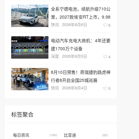
全系宁德电池，续航升级710公
里，2027款埃安RT上市，9.98
快讯
2026年8月6日
万元起售
6
电动汽车充电大商机：4年还要
建1700万个设备
深度
2026年8月5日
4
8月10日预售！奇瑞捷豹路虎神
行者8开启全国25城巡展
快讯
2026年8月4日
5
标签聚合
每日资讯
比亚迪
(160)
(32)