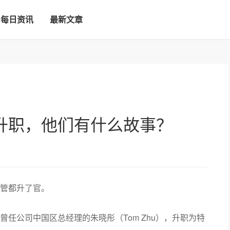
每日资讯
最新文章
升职，他们有什么故事？
管都升了官。
曾任公司中国区总经理的朱晓彤（Tom Zhu），升职为特