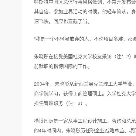
特斯拉中国区总体行事风格低调，不常开发布会
其自信。参加业界活动的时候，他轻车简从，身
速飞快，回应也直截了当。
“我是一个不轻易放弃的人，不论项目多难，都
朱晓彤在接受美国杜克大学校友采访（注：2）
前就职的楷博国际的工作。
2004年，朱晓彤从新西兰奥克兰理工大学毕业
商学院学习，获得工商管理硕士。入学杜克大学当年，他已
担任管理职务（注：3）。
楷博国际是一家从事工程设计施工、咨询和总承
的4年时间内，朱晓彤历任职企业战略总监、项