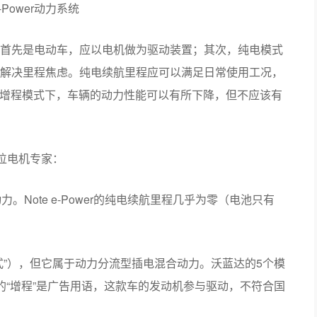
-Power动力系统
首先是电动车，应以电机做为驱动装置；其次，纯电模式
解决里程焦虑。纯电续航里程应可以满足日常使用工况，
，在增程模式下，车辆的动力性能可以有所下降，但不应该有
位电机专家：
动力。Note e-Power的纯电续航里程几乎为零（电池只有
式”），但它属于动力分流型插电混合动力。沃蓝达的5个模
的“增程”是广告用语，这款车的发动机参与驱动，不符合国