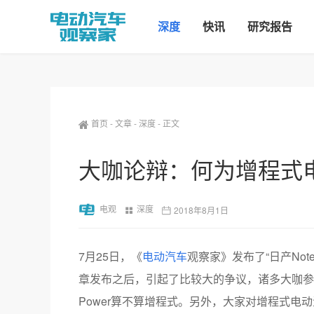
深度
快讯
研究报告
首页
-
文章
-
深度
-
正文
大咖论辩：何为增程式
电观
深度
2018年8月1日
7月25日，《
电动汽车
观察家》发布了“日产Note
章发布之后，引起了比较大的争议，诸多大咖参与讨
Power算不算增程式。另外，大家对增程式电