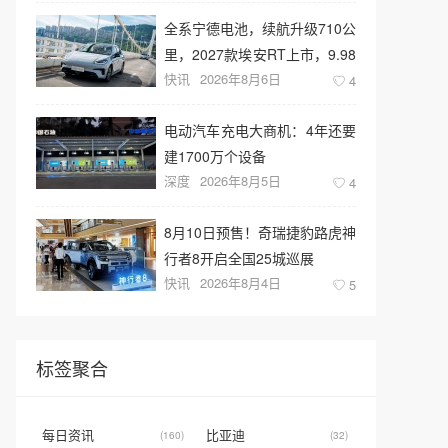
全系宁德电池，续航升级710公
里，2027款埃安RT上市，9.98
快讯
2026年8月6日
万元起售
4
电动汽车充电大商机：4年还要
建1700万个设备
深度
2026年8月5日
4
8月10日预售！奇瑞捷豹路虎神
行者8开启全国25城巡展
快讯
2026年8月4日
5
标签聚合
每日资讯
比亚迪
(160)
(32)