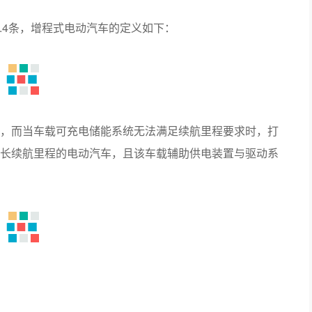
.1.2.4条，增程式电动汽车的定义如下：
，而当车载可充电储能系统无法满足续航里程要求时，打
长续航里程的电动汽车，且该车载辅助供电装置与驱动系