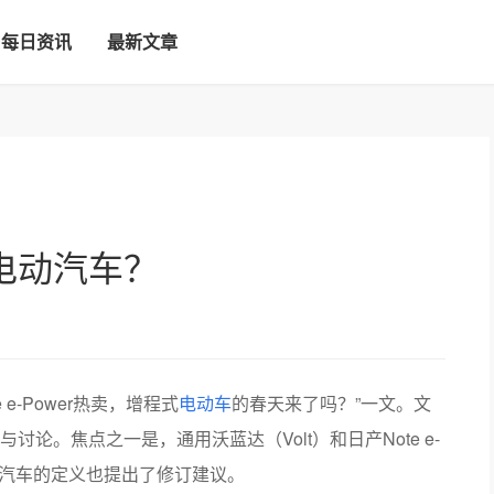
每日资讯
最新文章
电动汽车？
 e-Power热卖，增程式
电动车
的春天来了吗？”一文。文
论。焦点之一是，通用沃蓝达（Volt）和日产Note e-
动汽车的定义也提出了修订建议。