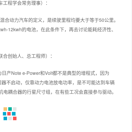
车工程学会常务理事）：
混合动力汽车的定义，是续驶里程均要大于等于50公里。
h-12kwh的电池，在此条件下，再去讨论能耗经济性、
联合创始人、总工程师）：
产Note e-Power和Volt都不是典型的增程式，因为
程器不启动，仅靠动力电池放电功率，是不可能达到车辆
过机电耦合器的行星尺寸组，在有些工况会直接参与驱动。