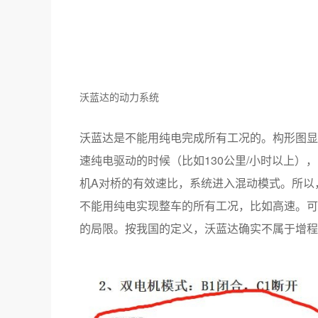
沃蓝达的动力系统
沃蓝达是不能用纯电完成所有工况的。构形图显
速纯电驱动的时候（比如130公里/小时以上）
机A对桥的有效速比，系统进入混动模式。所以
不能用纯电实现整车的所有工况，比如高速。可
的局限。按我国的定义，沃蓝达确实不属于增程