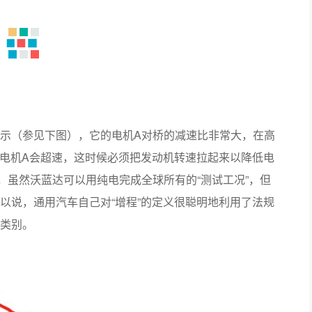
示（参见下图），它的电机A对桥的减速比非常大，在高
，电机A会超速，这时候必须把发动机转速拉起来以降低电
，虽然沃蓝达可以用纯电完成全球所有的“测试工况”，但
以说，通用汽车自己对“增程”的定义很聪明地利用了法规
类别。