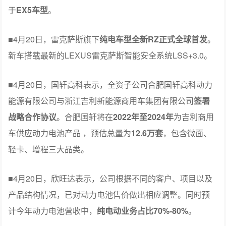
于
EX5车型
。
■
4月20日，雷克萨斯旗下
纯电车型全新RZ正式全球首发
。
新车搭载最新的LEXUS雷克萨斯智能安全系统LSS+3.0。
■
4月20日，国轩高科表示，全资子公司合肥国轩高科动力
能源有限公司与浙江吉利新能源商用车集团有限公司
签署
战略合作协议
。合肥国轩将在
2022年至2024年
为吉利商用
车供应动力电池产品 ，预估总量为
12.6万套
，包含微面、
轻卡、增程三大品类。
■
4月20日，欣旺达表示，公司根据不同的客户、项目以及
产品结构情况，已对动力电池售价做出相应调整。同时预
计今年动力电池营收中，
纯电动业务占比70%-80%
。