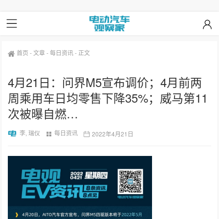
首页
-
文章
-
每日资讯
-
正文
4月21日：问界M5宣布调价；4月前两
周乘用车日均零售下降35%；威马第11
次被曝自燃…
李, 瑞仪
每日资讯
2022年4月21日