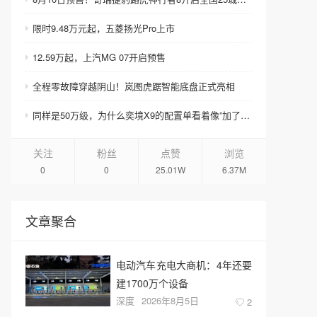
限时9.48万元起，五菱扬光Pro上市
12.59万起，上汽MG 07开启预售
全程零故障穿越阴山！岚图虎踞智能底盘正式亮相
同样是50万级，为什么奕境X9的配置单看着像”加了钱”？
关注
粉丝
点赞
浏览
0
0
25.01W
6.37M
文章聚合
电动汽车充电大商机：4年还要
建1700万个设备
深度
2026年8月5日
2