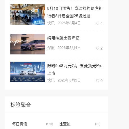
8月10日预售！奇瑞捷豹路虎神
行者8开启全国25城巡展
快讯
2026年8月4日
4
纯电续航王者降临
深度
2026年8月4日
2
限时9.48万元起，五菱扬光Pro
上市
快讯
2026年8月3日
9
标签聚合
每日资讯
比亚迪
(160)
(32)