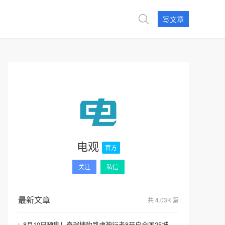
写文章
电观
官方
关注
私信
最新文章
共 4.03K 篇
8月10日预售！奇瑞捷豹路虎神行者8开启全国25城巡展