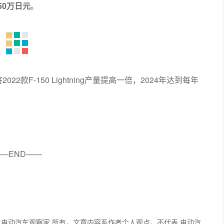
50万日元
。
2款F-150 Lightning产量提高一倍，2024年达到每年
—END——
 电动汽车观察家 所有，文章内容系作者个人观点，不代表 电动汽