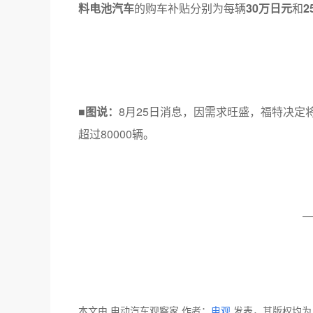
料电池汽车
的购车补贴分别为每辆
30万日元
和
2
■图说：
8月25日消息，因需求旺盛，福特决定将202
超过80000辆。
—
本文由 电动汽车观察家 作者：
电观
发表，其版权均为