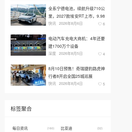
全系宁德电池，续航升级710公
里，2027款埃安RT上市，9.98
快讯
2026年8月6日
万元起售
6
电动汽车充电大商机：4年还要
建1700万个设备
深度
2026年8月5日
4
8月10日预售！奇瑞捷豹路虎神
行者8开启全国25城巡展
快讯
2026年8月4日
5
标签聚合
每日资讯
比亚迪
(160)
(32)