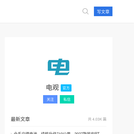
写文章
电观
官方
关注
私信
最新文章
共 4.03K 篇
全系宁德电池，续航升级710公里，2027款埃安RT上市，9.98万元起售