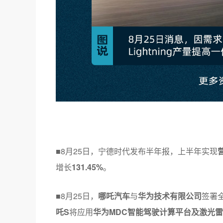
■8月25日，宁德时代发布半年报，上半年实现
增长
131.45%
。
■8月25日，
哪吒汽车
与
华为技术有限公司
签署
吒S
将应用
华为MDC智能驾驶计算平台及激光