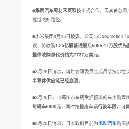
■
集度汽车
即将
禾赛科技
正式合作。但其首款量
视觉感知路径。
■小米集团8月25日披露，公司与Deepmotion 
议
，将收购
1.25亿股普通股
及
5085.47万股优先
整体收购总代价约为7737万美元
。
■8月25日消息，博世管理委员会成员哈拉尔德
半导体供应链已经崩溃
。
■8月25日，《郑州市车辆受损报废的车主购置
每辆车5000元
，同时按报废车辆
行驶年限
，可
■8月25日消息，日本政府目前为
电动汽车
购买