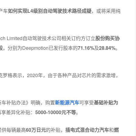
产车
如何实现L4级别自动驾驶技术路径成疑
，或将采用纯
Tech Limited自动驾驶技术公司相关订约方订立
股份购买协
股
，分别为Deepmotion已发行股本的
71.16%
及
28.84%
。
·克罗格表示，2020年，由于各种产品对芯片的需求激增，
新车补贴办法》明确，购置
新能源汽车
可享受
基础补贴为
再享差异化补贴：
5000-10000元不等
。
提供每辆最高
60万日元
的补贴，
插电式混合动力汽车
和
燃