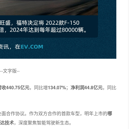
--文字版--
营收440.75亿元
，同比增
134.07%
；
净利润44.8亿元
，同比
全面合作协议。作为双方合作的首款车型，明年上市的
哪
雷达技术
，深度聚焦智能驾驶新生态。