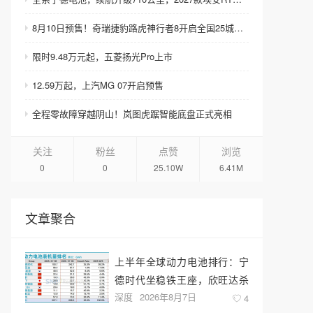
8月10日预售！奇瑞捷豹路虎神行者8开启全国25城巡展
限时9.48万元起，五菱扬光Pro上市
12.59万起，上汽MG 07开启预售
全程零故障穿越阴山！岚图虎踞智能底盘正式亮相
关注
粉丝
点赞
浏览
0
0
25.10W
6.41M
文章聚合
上半年全球动力电池排行：宁
德时代坐稳铁王座，欣旺达杀
深度
2026年8月7日
回前十
4