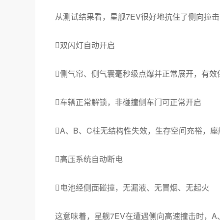
从测试结果看，星舰7EV很好地抗住了侧向撞击
双闪灯自动开启
侧气帘、侧气囊毫秒级点爆并正常展开，有效
车辆正常解锁，非碰撞侧车门可正常开启
A、B、C柱无结构性失效，生存空间充裕，座
高压系统自动断电
电池经侧面碰撞，无漏液、无冒烟、无起火
这意味着，星舰7EV在遭遇侧向高速撞击时，