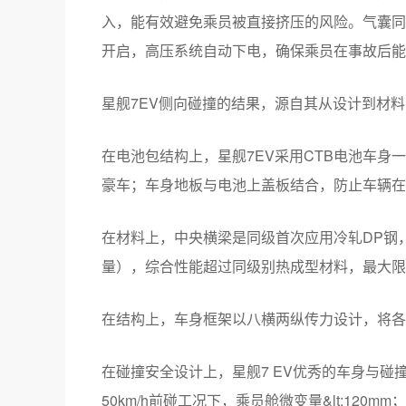
入，能有效避免乘员被直接挤压的风险。气囊同
开启，高压系统自动下电，确保乘员在事故后能
星舰7EV侧向碰撞的结果，源自其从设计到材
在电池包结构上，星舰7EV采用CTB电池车身一体
豪车；车身地板与电池上盖板结合，防止车辆在
在材料上，中央横梁是同级首次应用冷轧DP钢，
量），综合性能超过同级别热成型材料，最大限
在结构上，车身框架以八横两纵传力设计，将各
在碰撞安全设计上，星舰7 EV优秀的车身与
50km/h前碰工况下，乘员舱微变量&lt;120mm