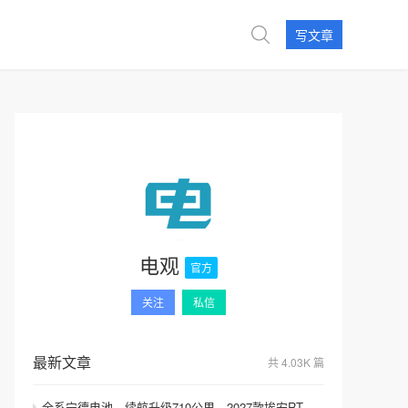
写文章
电观
官方
关注
私信
最新文章
共 4.03K 篇
全系宁德电池，续航升级710公里，2027款埃安RT上市，9.98万元起售