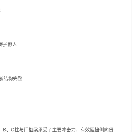
：
保护假人
舱结构完整
A、B、C柱与门槛梁承受了主要冲击力，有效阻挡侧向侵