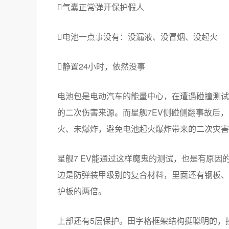
气囊正常弹开保护假人
电池一点事没有：没漏液、没冒烟、没起火
静置24小时，依然没事
电池包是电动汽车的能量中心，在遭遇碰撞测试
的二次伤害来源。而星舰7EV侧碰侧翻事故后
火、未爆炸，避免电池起火爆炸带来的二次灾害
星舰7 EV能通过这样魔鬼的测试，也是有原因
边是防弹装甲级别的复合材料，里面还有钢板、
护板的两倍。
上部还有5层保护。田字格框架结构挺聪明的，