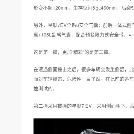
形变不超120mm，生存空间&gt;460mm，后碰
另外，星舰7EV全系6安全气囊：前后一体式侧
囊+105L副驾气囊，配合预紧限力式安全带，
这是第一撞，更加“精彩”的是第二撞。
在遭遇侧面撞击之后，很多车辆会发生侧翻，此
面对车辆撞击，危险性一目了然。在此前的各车
撞测试的。
第二撞采用被撞的星舰7 EV，采用侧面朝下，