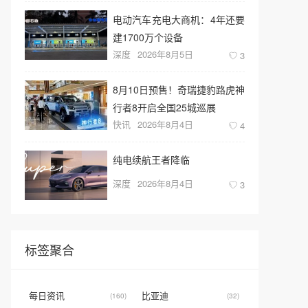
电动汽车充电大商机：4年还要
建1700万个设备
深度
2026年8月5日
3
8月10日预售！奇瑞捷豹路虎神
行者8开启全国25城巡展
快讯
2026年8月4日
4
纯电续航王者降临
深度
2026年8月4日
3
标签聚合
每日资讯
比亚迪
(160)
(32)