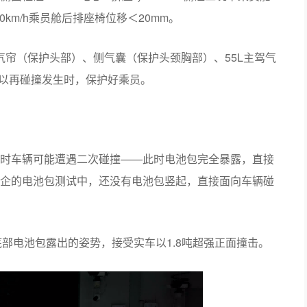
50km/h乘员舱后排座椅位移＜20mm。
气帘（保护头部）、侧气囊（保护头颈胸部）、55L主驾气
可以再碰撞发生时，保护好乘员。
时车辆可能遭遇二次碰撞——此时电池包完全暴露，直接
企的电池包测试中，还没有电池包竖起，直接面向车辆碰
底部电池包露出的姿势，接受实车以1.8吨超强正面撞击。