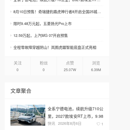
8月10日预售！奇瑞捷豹路虎神行者8开启全国25城巡展
限时9.48万元起，五菱扬光Pro上市
12.59万起，上汽MG 07开启预售
全程零故障穿越阴山！岚图虎踞智能底盘正式亮相
关注
粉丝
点赞
浏览
0
0
25.07W
6.39M
文章聚合
全系宁德电池，续航升级710公
里，2027款埃安RT上市，9.98
快讯
2026年8月6日
万元起售
1