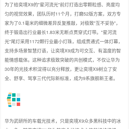
家为了0.1毫米的细微差异反复推敲，对极致"互不妥协"，
终于锻造出行业最长1.83米无断点贯穿式灯带。"星河流
光"尾灯采用1172颗行业最小灯珠，组成贯通式一体灯幕，
支持多场景智慧灯语，让奕境X9成为可交互、有温度的智
能情感载体。这种追求极致突破的共创模式，不仅让华为
30年的光技术积淀得以充分释放，更让奕境X9树立了安
全、舒享、驾享三代代际新标准，成为9系旗舰新王者。
华为武研所的车载光技术，只是奕境X9众多黑科技中的冰
山一角。随着奕境X9华为乾崑全栈技术之旅的持续推进，
更多来自华为全球研发基地的前沿技术将逐步揭晓，让我