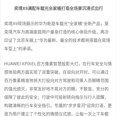
奕境X9现场展示的华为乾崑车载光"全家桶"全新产品，是
奕境汽车为高端家庭用户量身打造的核心体验升级，再次
印证了北京车展上"华为最新、最全的技术都将搭载在奕境
车型上"的承诺。
HUAWEI XPIXEL百万像素智慧投影大灯，在行车安全与情
感体验两方面实现了双重突破。在双向对开时，可以通过
百万像素精准地将大灯投向对方驾驶和司乘人员眼睛范围
的强光熄灭，非常友好地不晃对方的眼，不致盲，充分的
保障了彼此的安全；行驶中可投射转向指示与行人提醒，
构建清晰的行车安全指引。专属的"步步星河"迎宾灯语，更
是为用户建立了个性化的情感仪式感，让每一次上下车都
成为独特的体验。