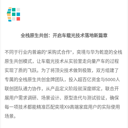
全栈原生共创：开启车载光技术落地新篇章
不同于行业内普遍的"采购式合作"，奕境与华为乾崑的全栈
原生共创模式，让车载光技术从实验室走向量产车的过程
实现了质的飞跃。为了将顶尖技术做到极致，双方组建了
专属的全栈原生共创金牌团队，投入超百亿资金与5000人
联创团队通力协作，从产品定义阶段就深度绑定，联合开
展用户需求调研、场景设计、原型迭代与测试验证，确保
每一项技术都能精准匹配奕境X9高端家庭用户的实际使用
场景。
为了给奕境X9的"星河流光"前灯打造出零颗粒感、亮度均
匀的视觉效果，团队历时11个月，打磨52版方案，双方专