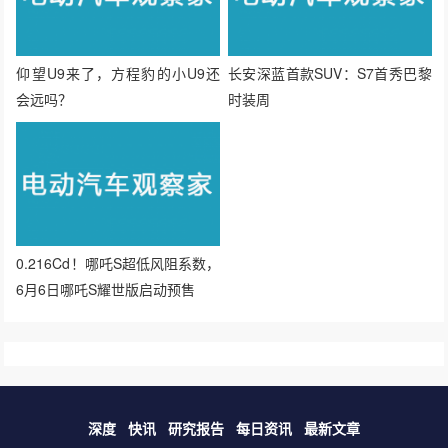
仰望U9来了，方程豹的小U9还
长安深蓝首款SUV：S7首秀巴黎
会远吗？
时装周
0.216Cd！哪吒S超低风阻系数，
6月6日哪吒S耀世版启动预售
深度
快讯
研究报告
每日资讯
最新文章