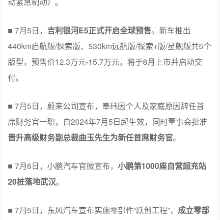
动紧急制动）。
■ 7月5日，
吉利银河E5正式开启全球预售
。新车推出
440km启航版/探索版、530km远航版/探索+版/星舰版共5个
版型，预售价12.3万元-15.7万元，将于8月上市并启动交
付。
■ 7月5日，蔚来公司宣布，奉玮因个人及家庭原因辞任首
席财务官一职，自2024年7月5日起生效，同时董事会批准
晋升高级财务副总裁曲玉先生为新任首席财务官
。
■ 7月6日，小鹏汽车官微宣布，
小鹏第1000座自营超充站
20桩落地武汉
。
■ 7月5日，东风汽车宣布实施零部件“跃创工程”，
成立零部