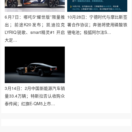
6月7日：哪吒S“耀世版”限量推
10月28日：宁德时代与摩比斯签
出；前途K20发布；凯迪拉克
署合作协议；奔驰将使用磷酸铁
LYRIQ锐歌、smart精灵#1 开启
锂电池；极狐阿尔法S…
大定…
3月14日：2月中国新能源汽车销
量33.4万辆；特斯拉否认收购众
泰传闻；红旗E-QM5上市…