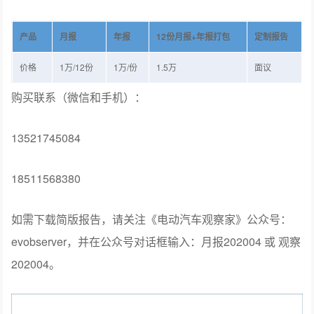
12
+
产品
月报
年报
份月报
年报打包
定制报告
1
/12
1
/
1.5
价格
万
份
万
份
万
面议
购买联系（微信和手机）：
13521745084
18511568380
如需下载简版报告，请关注《电动汽车观察家》公众号：
evobserver，并在公众号对话框输入：月报202004 或 观察
202004。