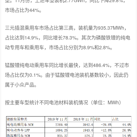
型。11月份，上述车型装机2.77GWh，同比下降29.8%，
市场占比为44%。
三元插混乘用车市场占比第三高，装机量为935.37MWh，
占比达到14.9%，同比增长78.3%。其次为磷酸铁锂的纯电
动专用车和乘用车，市场占比分别为8.9%和2.8%。
锰酸锂纯电动乘用车同比增长最快，达到486.4%，不过市
场占比仅为0.1%。由于锰酸锂电池装机基数较小，因此仍
属于小众产品。
按主要车型统计不同电池材料装机情况（单位：MWh）