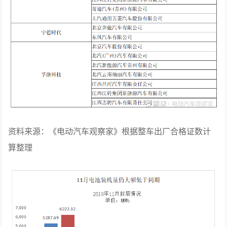
资料来源：《电动汽车观察家》根据整车出厂合格证数计
算整理