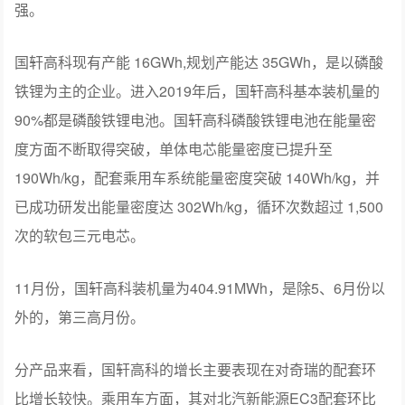
强。
国轩高科现有产能 16GWh,规划产能达 35GWh，是以磷酸
铁锂为主的企业。进入2019年后，国轩高科基本装机量的
90%都是磷酸铁锂电池。国轩高科磷酸铁锂电池在能量密
度方面不断取得突破，单体电芯能量密度已提升至
190Wh/kg，配套乘用车系统能量密度突破 140Wh/kg，并
已成功研发出能量密度达 302Wh/kg，循环次数超过 1,500
次的软包三元电芯。
11月份，国轩高科装机量为404.91MWh，是除5、6月份以
外的，第三高月份。
分产品来看，国轩高科的增长主要表现在对奇瑞的配套环
比增长较快。乘用车方面，其对北汽新能源EC3配套环比