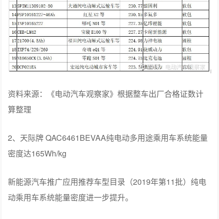
资料来源：《电动汽车观察家》根据整车出厂合格证数计
算整理
2、天际牌 QAC6461BEVAA纯电动多用途乘用车系统能量
密度达165Wh/kg
新能源汽车推广应用推荐车型目录（2019年第11批）纯电
动乘用车系统能量密度进一步提升。