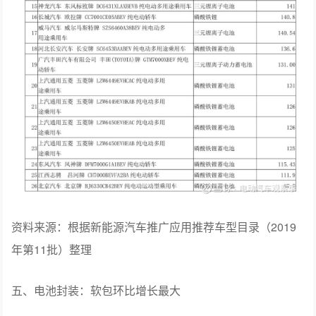
资料来源：根据新能源汽车推广应用推荐车型目录（2019
年第11批）整理
五、电池封装：软包环比增长最大