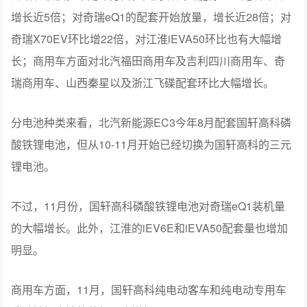
增长近5倍；对奇瑞eQ1的配套开始放量，增长近28倍；对
奇瑞X70EV环比增22倍，对江淮iEVA50环比也有大幅增
长；商用车方面对北汽福田商用车及吉利四川商用车、奇
瑞商用车、山西秦星以及浙江飞碟配套环比大幅增长。
分电池种类来看，北汽新能源EC3今年8月配套国轩高科磷
酸铁锂电池，但从10-11月开始已经切换为国轩高科的三元
锂电池。
不过，11月份，国轩高科磷酸铁锂电池对奇瑞eQ1装机量
的大幅增长。此外，江淮的iEV6E和iEVA50配套量也增加
明显。
商用车方面，11月，国轩高科纯电动客车和纯电动专用车