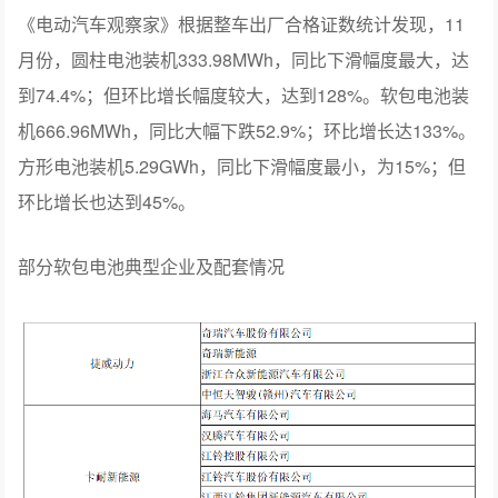
《电动汽车观察家》根据整车出厂合格证数统计发现，11
月份，圆柱电池装机333.98MWh，同比下滑幅度最大，达
到74.4%；但环比增长幅度较大，达到128%。软包电池装
机666.96MWh，同比大幅下跌52.9%；环比增长达133%。
方形电池装机5.29GWh，同比下滑幅度最小，为15%；但
环比增长也达到45%。
部分软包电池典型企业及配套情况