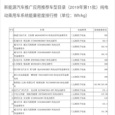
新能源汽车推广应用推荐车型目录（2019年第11批）纯电
动乘用车系统能量密度排行榜（单位：Wh/kg）