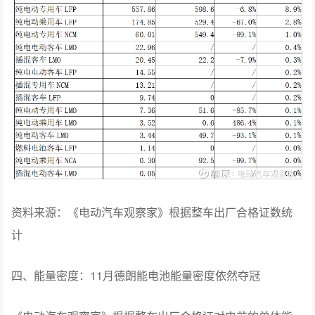
资料来源：《电动汽车观察家》根据整车出厂合格证数统
计
四、能量密度：11月德朗能电池能量密度依然夺冠