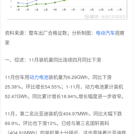
资料来源：整车出厂合格证数；分析制图：
电动汽车
观察
家
一、综述：11月装机量同比连续四月同比下滑
11月份车用
动力电池
装机量为6.29GWh，同比下滑
25.38%，环比增长54.55%；1-11月，动力电池累计装机
52.47GWh，同比累计增长18.94%,增长幅度进一步收窄。
11月，第二名比亚迪装机仅404.97MWh，同比大幅下跌
69.9%，环比也下滑13%，已经与第三名国轩高科
（404.91MWh）的装机量十分接近，这也意味着比亚迪跌