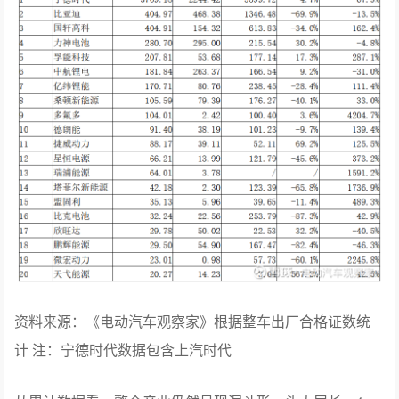
资料来源：《电动汽车观察家》根据整车出厂合格证数统
计 注：宁德时代数据包含上汽时代