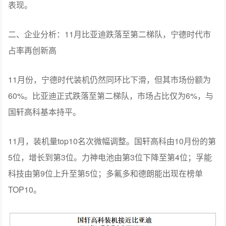
表现。
二、企业分析：11月比亚迪跌落至第二梯队，宁德时代市
占率再创新高
11月份，宁德时代装机仍然同环比下滑，但其市场份额为
60%。比亚迪正式跌落至第二梯队，市场占比仅为6%，与
国轩高科基本持平。
11月，装机量top10名次微幅调整。国轩高科由10月份的第
5位，增长到第3位。力神电池由第3位下降至第4位；孚能
科技由第9位上升至第5位；多氟多和德朗能出现在榜单
TOP10。